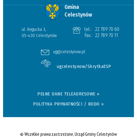
Gmina
Celestynów
tel.:
22 789 70 60
ul. Regucka 3,
fax.:
22 789 70 11
05-430 Celestynów
ug@celestynow.pl
ugcelestynow/SkrytkaESP
PEŁNE DANE TELEADRESOWE »
POLITYKA PRYWATNOŚCI / RODO »
© Wszelkie prawa zastrzeżone, Urząd Gminy Celestynów