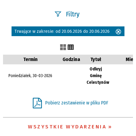
Filtry
Szukana fraza
Trwające w zakresie:
od 20.06.2026 do 20.06.2026
Usuń
ten
filtr
Kategoria
Termin
Godzina
Tytuł
Miej
Odkryj
Poniedziałek, 30-03-2026
Gminę
Trwające w
Celestynów
zakresie
—
Pobierz zestawienie w pliku PDF
Miejsce
WSZYSTKIE WYDARZENIA
Organizator