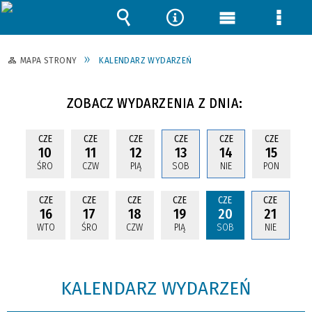
Wyszukiwarka
Narzędzia
Menu
Menu
główne
szcze
MAPA STRONY
KALENDARZ WYDARZEŃ
ZOBACZ WYDARZENIA Z DNIA:
CZE
CZE
CZE
CZE
CZE
CZE
10
11
12
13
14
15
ŚRO
CZW
PIĄ
SOB
NIE
PON
CZE
CZE
CZE
CZE
CZE
CZE
16
17
18
19
20
21
WTO
ŚRO
CZW
PIĄ
SOB
NIE
KALENDARZ WYDARZEŃ